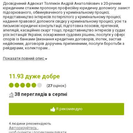
Досвідчений Адвокат Толпекін Андрій Анатолійович з 20-річним
юридичним стажем пропонує професійну юридичну допомогу: захист
підозрюваного, обвинуваченого у кримінальному процесі;
представництво інтересів потерпілого у кримінальному процесі;
надання правової допомоги свідку у кримінальному процесі; усні та
письмові юридичні консультації; підготовка позовів, претензій,
апеляцій, касаційних скарг тощо; представництво інтересів у судах
усіх інстанцій України; оскарження судових рішень; послуги у сфері
спорів із банками (визнання кредитних договорів, іпотек, застав
недійсними, договорів доручень припиненими, послуги боротьби з
рейдерами, колекторам...
Показати повний опис
11.93
дуже добре
(
27
оцінок)
38 переглядів в серпні
Я рекомендую
4 людини рекомендують
Авторизуйтесь
,
щоб оцінити і порекомендувати