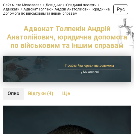
Сайт міста Миколаєва
Довідник
Юридичні послуги
Рус
Адвокати
Адвокат Толпекін Андрій Анатолійович, юридична
допомога по військовим та іншим справам
Адвокат Толпекін Андрій
Анатолійович, юридична допомога
по військовим та іншим справам
Опис
Відгуки (4)
Ще