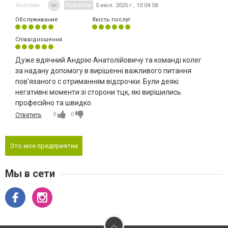
Аноним
Новичок
5 июл. 2025 г., 10:04:58
Обслуживание
Якість послуг
Співвідношення
Дуже вдячний Андрію Анатолійовичу та команді колег
за надану допомогу в вирішенні важливого питання
пов'язаного с отриманням відсрочки. Були деякі
негативні моменти зі сторони тцк, які вирішились
професійно та швидко.
0
0
Ответить
Это мое предприятие
Мы в сети